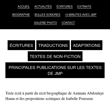
ACCUEIL
ACTUALITÉS
ÉCRITURES
EXTRAITS
BIOGRAPHIE
BULLES SONORES
10 MINUTES AVEC JMP
GALERIE PHOTO
CONTACT
ÉCRITURES
TRADUCTIONS
ADAPTATIONS
TEXTES DE NON-FICTION
PRINCIPALES PUBLICATIONS SUR LES TEXTES
DE JMP
Texte écrit à partir du récit biographique de Aminata Abdoulaye
Hama et des propositions scéniques de Isabelle Pousseur.