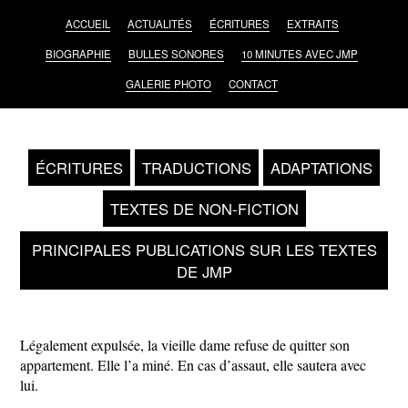
ACCUEIL
ACTUALITÉS
ÉCRITURES
EXTRAITS
BIOGRAPHIE
BULLES SONORES
10 MINUTES AVEC JMP
GALERIE PHOTO
CONTACT
ÉCRITURES
TRADUCTIONS
ADAPTATIONS
TEXTES DE NON-FICTION
PRINCIPALES PUBLICATIONS SUR LES TEXTES
DE JMP
Légalement expulsée, la vieille dame refuse de quitter son
appartement. Elle l’a miné. En cas d’assaut, elle sautera avec
lui.